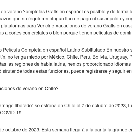
 de verano ?ompletas Gratis en español es posible y de forma l
Amazon que no requieren ningún tipo de pago ni suscripción y cu
s plataformas para Ver cine Vacaciones de verano Gratis en cas
as a cortes comerciales o bien porque tienen películas de domin
 Película Completa en español Latino Subtitulado En nuestro s
atín, no tenga miedo por México, Chile, Perú, Bolivia, Uruguay, 
das las regiones de habla latina, hemos proporcionado idiomas
 disfrutar de todas estas funciones, puede registrarse y seguir 
ciones de verano en Chile?
rnage liberado" se estrena en Chile el 7 de octubre de 2023, l
 COVID-19.
de octubre de 2023. Esta semana llegará a la pantalla grande e