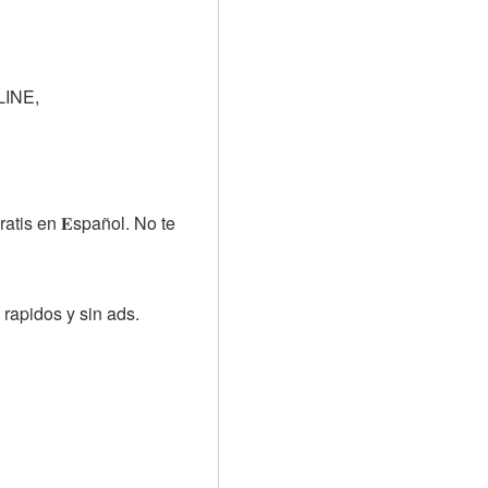
LINE,
tis en 𝐄spañol. No te 
rapidos y sin ads. 