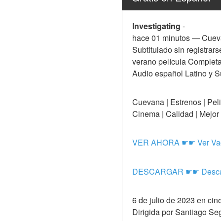
Investigating
-
hace 01 minutos — Cuevan
Subtitulado sin registrar
verano película Completa
Audio español Latino y Su
Cuevana | Estrenos | Pelisp
Cinema | Calidad | Mejor 
VER AHORA ☛☛ Ver Vaca
DESCARGAR ☛☛ Descarga
6 de julio de 2023 en ci
Dirigida por Santiago Se