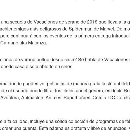
una secuela de Vacaciones de verano de 2018 que lleva a la gra
 archienemigos más peligrosos de Spider-man de Marvel. De mo
pero continuará con los eventos de la primera entrega introduc
 Carnage aka Matanza.
iones de verano online desde casa? Se habla de Vacaciones 
r desde casa o solo abierto en cines.
rma donde puedes ver películas de manera gratuita sin publicida
de el usuario puede filtrar los filmes por el género, es decir, R
Aventura, Animación, Animes, Superhéroes. Cómic. DC Comics, 
e alta calidad, incluye una sólida colección de programas de tel
s crear una cuenta. Esta página es gratuita y libre de anuncios. 