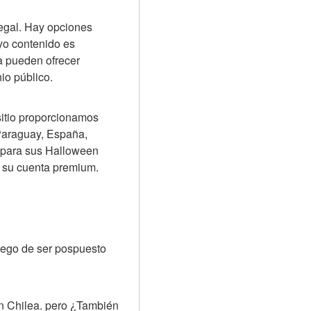
egal. Hay opciones 
yo contenido es 
a pueden ofrecer 
io público.
itio proporcionamos 
Paraguay, España, 
 para sus Halloween 
en su cuenta premium.
uego de ser pospuesto 
n Chilea. pero ¿También 